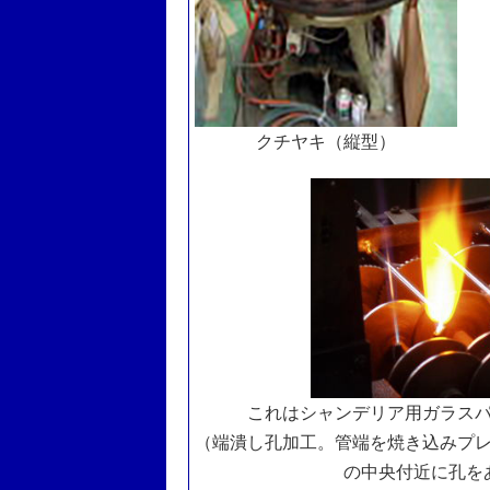
クチヤキ（縦型）
これはシャンデリア用ガラス
（端潰し孔加工。管端を焼き込みプ
の中央付近に孔を