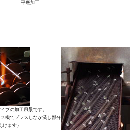
平底加工
パイプの加工風景です。
レス機でプレスしなが潰し部分
あけます）