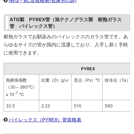
NEG－BC管規格表(在庫分のみ)
ATG製 PYREX管（旭テクノグラス製 耐熱ガラス
管 パイレックス管）
耐熱ガラスでお馴染みのパイレックスのガラス管です。あ
らゆるサイズの管が国内に流通しており、入手し易く手軽
に使用できます。
PYREX
熱膨張係数
比重（D）g/㎡
歪点（Ps）℃
徐冷点（Ta）
（30～380℃）
-7
x 10
℃
32.5
2.23
510
560
パイレックス（PYREX）管規格表