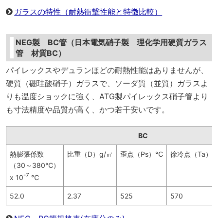
ガラスの特性（耐熱衝撃性能と特徴比較）
NEG製 BC管
（日本電気硝子製 理化学用硬質ガラス
管 材質BC）
パイレックスやデュランほどの耐熱性能はありませんが、
硬質（硼珪酸硝子）ガラスで、ソーダ質（並質）ガラスよ
りも温度ショックに強く、ATG製パイレックス硝子管より
も寸法精度や品質が高く、かつ若干安いです。
BC
熱膨張係数
比重（D）g/㎡
歪点（Ps）℃
徐冷点（Ta）
（30～380℃）
-7
x 10
℃
52.0
2.37
525
570