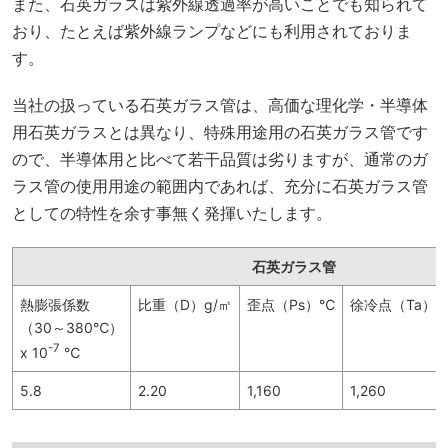
また、石英ガラスは紫外線透過率が高いことでも知られて
おり、たとえば紫外線ランプなどにも利用されておりま
す。
当社の扱っている石英ガラス管は、高価な理化学・半導体
用石英ガラスとは異なり、特殊用途用の石英ガラス管です
ので、半導体用と比べて若干品質は劣りますが、通常のガ
ラス管の使用用途の範囲内であれば、充分に石英ガラス管
としての特性を余す事無く発揮いたします。
石英ガラス管
熱膨張係数
比重（D）g/㎡
歪点（Ps）℃
徐冷点（Ta）
（30～380℃）
-7
x 10
℃
5.8
2.20
1,160
1,260