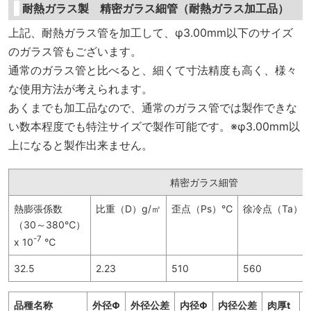
耐熱ガラス製 精密ガラス細管（耐熱ガラス加工品）
上記、耐熱ガラス管を加工して、φ3.00mm以下のサイズ
のガラス管もございます。
通常のガラス管と比べると、細くて寸法精度も高く、様々
な使用方法が考えられます。
あくまでも加工品なので、通常のガラス管では製作できな
い数本程度でも特注サイズで製作可能です。※φ3.00mm以
上になると製作出来ません。
精密ガラス細管
熱膨張係数
比重（D）g/㎡
歪点（Ps）℃
徐冷点（Ta）
（30～380℃）
-7
x 10
℃
32.5
2.23
510
560
品種名称
外径Φ
外径公差
内径Φ
内径公差
肉厚t