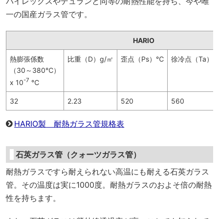
パイレックスやデュランと同等の耐熱性能を持ち、今や唯
一の国産ガラス管です。
HARIO
熱膨張係数
比重（D）g/㎡
歪点（Ps）℃
徐冷点（Ta）
（30～380℃）
-7
x 10
℃
32
2.23
520
560
HARIO製 耐熱ガラス管規格表
石英ガラス管（クォーツガラス管）
耐熱ガラスですら耐えられない高温にも耐える石英ガラス
管。その温度は実に1000度。耐熱ガラスのおよそ倍の耐熱
性を持ちます。