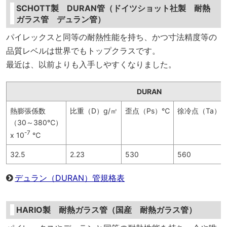
SCHOTT製 DURAN管（ドイツショット社製 耐熱
ガラス管 デュラン管）
パイレックスと同等の耐熱性能を持ち、かつ寸法精度等の
品質レベルは世界でもトップクラスです。
最近は、以前よりも入手しやすくなりました。
DURAN
熱膨張係数
比重（D）g/㎡
歪点（Ps）℃
徐冷点（Ta）
（30～380℃）
-7
x 10
℃
32.5
2.23
530
560
デュラン（DURAN）管規格表
HARIO製 耐熱ガラス管（国産 耐熱ガラス管）